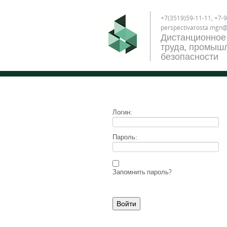
+7(3519)59-11-11, +7-9
perspectivarosta.mgn
Дистанционное
труда, промышл
безопасности
Логин:
Пароль:
Запомнить пароль?