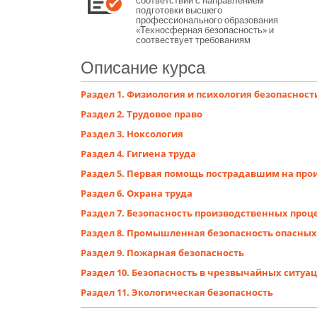
соответствии с направлением
подготовки высшего
профессионального образования
«Техносферная безопасность» и
соотвествует требованиям
следующих нормативно-правовых
актов:
Описание курса
1. Федеральный закон от 29.12.2012
№ 273-ФЗ «Об образовании в
Российской Федерации»;
Раздел 1. Физиология и психология безопасност
2. Приказ Минобрнауки России от
25.05.2020 N 680 "Об утверждении
Раздел 2. Трудовое право
федерального государственного
образовательного стандарта
Раздел 3. Ноксология
высшего образования - бакалавриат
по направлению подготовки 20.03.01
Раздел 4. Гигиена труда
Техносферная безопасность".
Целью реализации Программы
Раздел 5. Первая помощь пострадавшим на про
является получение слушателями
знаний, необходимых для
Раздел 6. Охрана труда
организации работ по охране труда
на предприятии (в организации), а
Раздел 7. Безопасность производственных проц
также формирование практических
умений и навыков в сфере
Раздел 8. Промышленная безопасность опасны
безопасности технологических
процессов и производств.
Раздел 9. Пожарная безопасность
В результате прохождения
обучения по Программе слушатели
Раздел 10. Безопасность в чрезвычайных ситуа
приобретают знания об основах
управления безопасностью труда,
Раздел 11. Экологическая безопасность
производственной безопасности, об
управлении охраной труда в