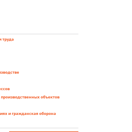
и труда
изводстве
ессов
х производственных объектов
циях и гражданская оборона