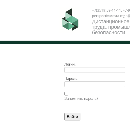
+7(3519)59-11-11, +7-9
perspectivarosta.mgn
Дистанционное
труда, промышл
безопасности
Логин:
Пароль:
Запомнить пароль?