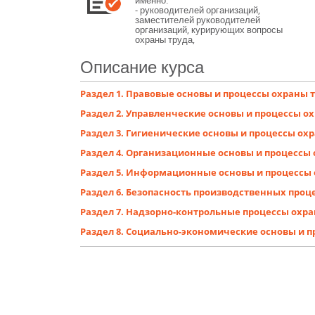
именно:
- руководителей организаций,
заместителей руководителей
организаций, курирующих вопросы
охраны труда,
заместителей главных инженеров
по охране труда, работодателей -
Описание курса
физических лиц, иных лиц,
занимающихся
предпринимательской
Раздел 1. Правовые основы и процессы охраны 
деятельностью; руководителей,
специалистов, инженерно-
Раздел 2. Управленческие основы и процессы о
технических работников,
осуществляющих организацию,
Раздел 3. Гигиенические основы и процессы ох
руководство и проведение работ на
рабочих местах и в
Раздел 4. Организационные основы и процессы 
производственных подразделениях,
а также контроль и технический
Раздел 5. Информационные основы и процессы 
надзор за проведением работ;
- специалистов служб охраны труда,
Раздел 6. Безопасность производственных проц
работников, на которых
работодателем возложены
Раздел 7. Надзорно-контрольные процессы охра
обязанности организации работы по
охране труда, членов комитетов
Раздел 8. Социально-экономические основы и п
(комиссий) по охране труда,
уполномоченных (доверенных)
лиц по охране труда
профессиональных союзов и иных
уполномоченных работниками
представительных органов.