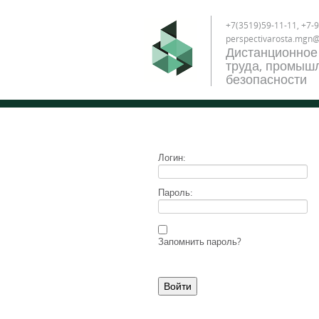
+7(3519)59-11-11, +7-9
perspectivarosta.mgn
Дистанционное
труда, промышл
безопасности
Логин:
Пароль:
Запомнить пароль?