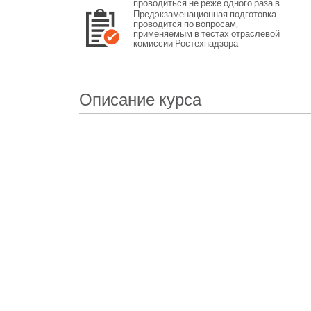
проводиться не реже одного раза в
12 месяцев или не реже одного раза
Предэкзаменационная подготовка
в 3 года в зависимости от категории
проводится по вопросам,
персонала.
применяемым в тестах отраслевой
комиссии Ростехнадзора
Описание курса