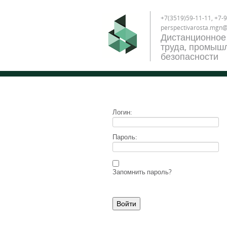
+7(3519)59-11-11, +7-9
perspectivarosta.mgn
Дистанционное
труда, промышл
безопасности
Логин:
Пароль:
Запомнить пароль?