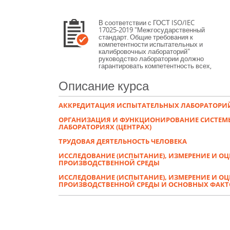
В соответствии с ГОСТ ISO/IEC
17025-2019 "Межгосударственный
стандарт. Общие требования к
компетентности испытательных и
калибровочных лабораторий"
руководство лаборатории должно
гарантировать компетентность всех,
кто работает со специальным
оборудованием, проводит
Описание курса
испытания и/или калибровки,
оценивает результаты и
подписывает протоколы испытаний
АККРЕДИТАЦИЯ ИСПЫТАТЕЛЬНЫХ ЛАБОРАТОРИЙ
и сертификаты о калибровке.
Данный курс предназначен для
ОРГАНИЗАЦИЯ И ФУНКЦИОНИРОВАНИЕ СИСТЕМ
работников испытательных
ЛАБОРАТОРИЯХ (ЦЕНТРАХ)
лабораторий, выполняющих
исследования (испытания) и
ТРУДОВАЯ ДЕЯТЕЛЬНОСТЬ ЧЕЛОВЕКА
измерения химического,
физических факторов
ИССЛЕДОВАНИЕ (ИСПЫТАНИЕ), ИЗМЕРЕНИЕ И О
производственной среды и
ПРОИЗВОДСТВЕННОЙ СРЕДЫ
факторов трудового процесса, не
имеющих профильного высшего
ИССЛЕДОВАНИЕ (ИСПЫТАНИЕ), ИЗМЕРЕНИЕ И О
либо среднего образования.
ПРОИЗВОДСТВЕННОЙ СРЕДЫ И ОСНОВНЫХ ФАКТ