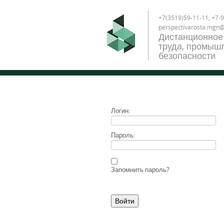
+7(3519)59-11-11, +7-9
perspectivarosta.mgn
Дистанционное
труда, промышл
безопасности
Логин:
Пароль:
Запомнить пароль?