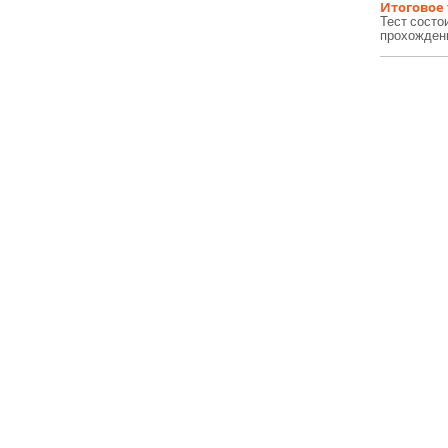
Итоговое
Тест состо
прохождени