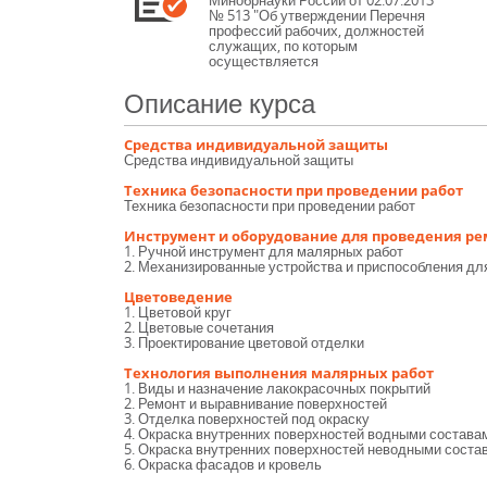
Минобрнауки России от 02.07.2013
№ 513 "Об утверждении Перечня
профессий рабочих, должностей
служащих, по которым
осуществляется
профессиональное обучение".
На обучение допускаются лица не
Описание курса
моложе 18 лет, имеющие основное
общее и (или) полное образование,
профессиональное обучение любой
Средства индивидуальной защиты
направленности (профиля).
Средства индивидуальной защиты
Техника безопасности при проведении работ
Техника безопасности при проведении работ
Инструмент и оборудование для проведения р
1. Ручной инструмент для малярных работ
2. Механизированные устройства и приспособления дл
Цветоведение
1. Цветовой круг
2. Цветовые сочетания
3. Проектирование цветовой отделки
Технология выполнения малярных работ
1. Виды и назначение лакокрасочных покрытий
2. Ремонт и выравнивание поверхностей
3. Отделка поверхностей под окраску
4. Окраска внутренних поверхностей водными состава
5. Окраска внутренних поверхностей неводными соста
6. Окраска фасадов и кровель