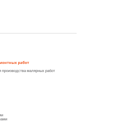
емонтных работ
я производства малярных работ
ми
вами