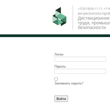
+7(3519)59-11-11, +7-9
perspectivarosta.mgn
Дистанционное
труда, промышл
безопасности
Логин:
Пароль:
Запомнить пароль?