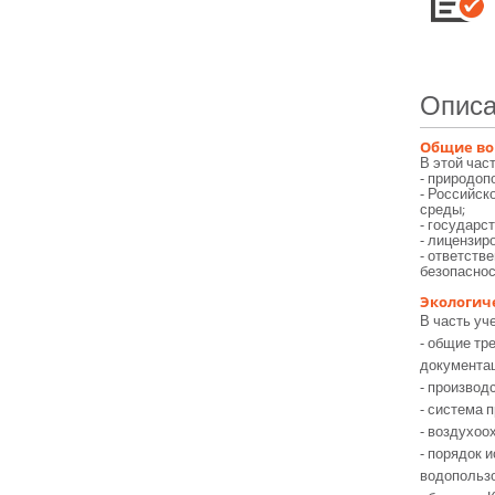
Описа
Общие во
В этой час
- природоп
- Российск
среды;
- государс
- лицензир
- ответств
безопаснос
Экологич
В часть уч
- общие тр
документа
- производ
- система 
- воздухоо
- порядок 
водопользо