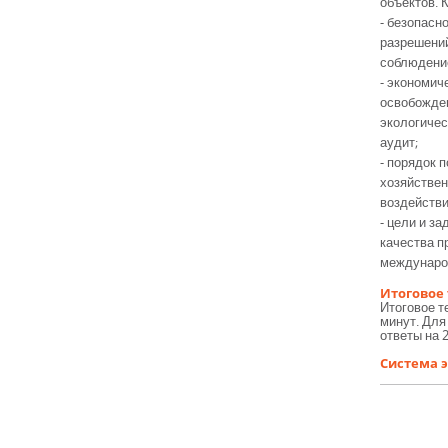
объектов. 
- безопасн
разрешений
соблюдение
- экономич
освобожден
экологичес
аудит;
- порядок 
хозяйствен
воздействи
- цели и з
качества п
международ
Итоговое 
Итоговое т
минут. Для
ответы на 
Система 